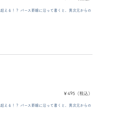
超える！？ パース罫線に沿って書くと、異次元からの
￥495（税込）
超える！？ パース罫線に沿って書くと、異次元からの