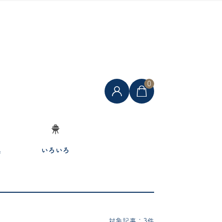
0
具
いろいろ
対象記事：3件